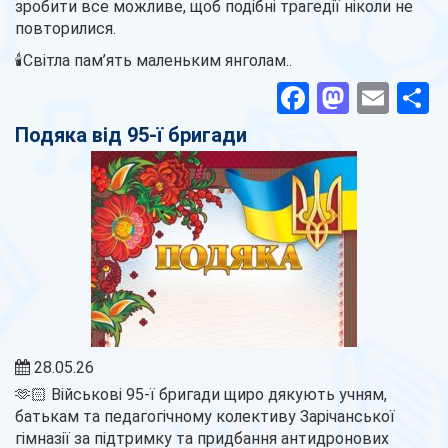
зробити все можливе, щоб подібні трагедії ніколи не
повторилися.
🕯️Світла пам’ять маленьким янголам..
Facebook
Masto
Ema
П
Подяка від 95-ї бригади
28.05.26
🫶🏻 Військові 95-ї бригади щиро дякують учням,
батькам та педагогічному колективу Зарічанської
гімназії за підтримку та придбання антидронових