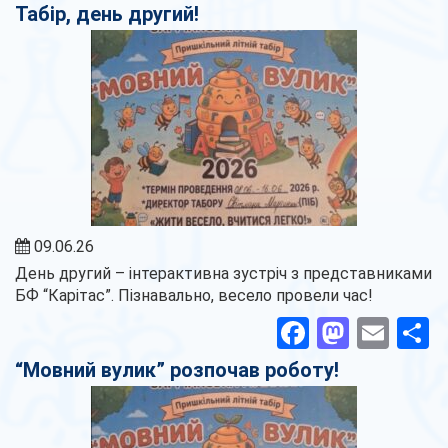
Табір, день другий!
09.06.26
День другий – інтерактивна зустріч з представниками
БФ “Карітас”. Пізнавально, весело провели час!
Facebook
Masto
Ema
П
“Мовний вулик” розпочав роботу!