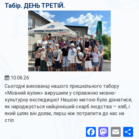
Табір. ДЕНЬ ТРЕТІЙ.
10.06.26
Сьогодні вихованці нашого пришкільного табору
«Мовний вулик» вирушили у справжню мовно-
культурну експедицію! Нашою метою було дізнатися,
як народжується найцінніший скарб людства — хліб, і
який шлях він долає, перш ніж потрапити до нас на
стіл.
Facebook
Masto
Ema
П