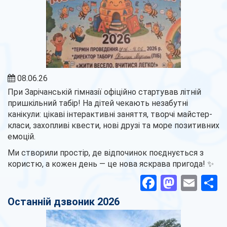
08.06.26
При Зарічанській гімназії офіційно стартував літній
пришкільний табір! На дітей чекають незабутні
канікули: цікаві інтерактивні заняття, творчі майстер-
класи, захопливі квести, нові друзі та море позитивних
емоцій.
​Ми створили простір, де відпочинок поєднується з
користю, а кожен день — це нова яскрава пригода! ✨
Facebook
Masto
Ema
П
Останній дзвоник 2026