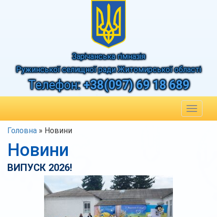
Зарічанська гімназія
Ружинської селищної ради Житомирської області
Телефон:
+38(097) 69 18 689
Toggle
navigat
Головна
»
Новини
Новини
ВИПУСК 2026!