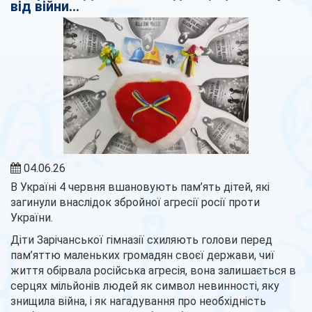
від війни…
04.06.26
В Україні 4 червня вшановують пам’ять дітей, які
загинули внаслідок збройної агресії росії проти
України.
Діти Зарічанської гімназії схиляють голови перед
пам’яттю маленьких громадян своєї держави, чиї
життя обірвала російська агресія, вона залишається в
серцях мільйонів людей як символ невинності, яку
знищила війна, і як нагадування про необхідність