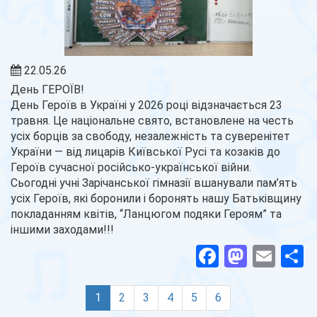
22.05.26
День ГЕРОЇВ!
День Героїв в Україні у 2026 році відзначається 23
травня. Це національне свято, встановлене на честь
усіх борців за свободу, незалежність та суверенітет
України — від лицарів Київської Русі та козаків до
Героїв сучасної російсько-української війни.
Сьогодні учні Зарічанської гімназії вшанували пам’ять
усіх Героїв, які боронили і боронять нашу Батьківщину
покладанням квітів, “Ланцюгом подяки Героям” та
іншими заходами!!!
Facebook
Masto
Ema
П
(current)
1
2
3
4
5
6